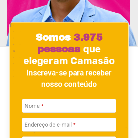
Somos
3.975
que
pessoas
elegeram Camasão
Inscreva-se para receber
nosso conteúdo
Nome
*
Endereço de e-mail
*