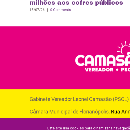
milhões aos cofres públicos
15/07/26
|
0 Comments
Gabinete Vereador Leonel Camasão (PSOL)
Câmara Municipal de Florianópolis.
Rua Anit
Centro, Florianópolis. CEP 88010500.
Este site usa cookies para dinamizar a navegaç