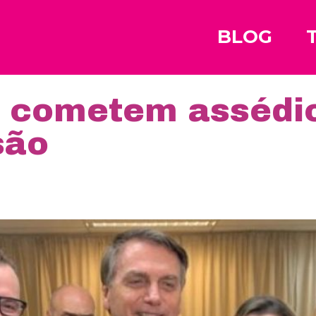
BLOG
 cometem assédio
são