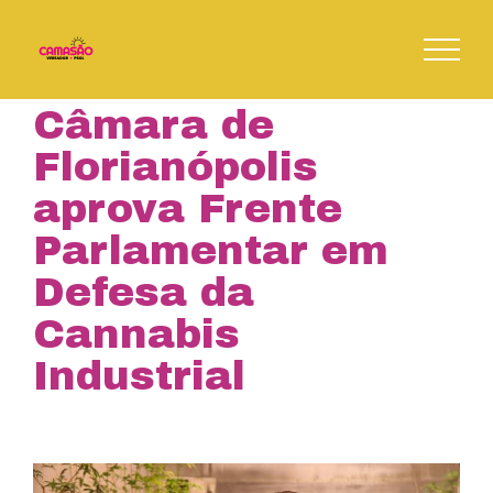
Skip
to
content
Câmara de
Florianópolis
aprova Frente
Parlamentar em
Defesa da
Cannabis
Industrial
View