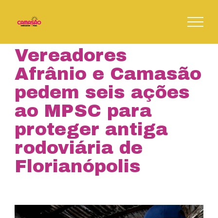
Skip
to
content
Vereadores
Afrânio e Camasão
pedem seis ações
ao MPSC para
proteger antiga
rodoviária de
Florianópolis
View