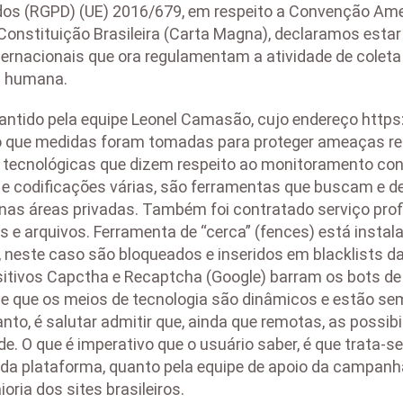
dos (RGPD) (UE) 2016/679, em respeito a Convenção Am
onstituição Brasileira (Carta Magna), declaramos estar 
internacionais que ora regulamentam a atividade de col
oa humana.
mantido pela equipe Leonel Camasão, cujo endereço http
ndo que medidas foram tomadas para proteger ameaças r
 tecnológicas que dizem respeito ao monitoramento con
 e codificações várias, são ferramentas que buscam e 
nas áreas privadas. Também foi contratado serviço profi
 e arquivos. Ferramenta de “cerca” (fences) está insta
, neste caso são bloqueados e inseridos em blacklists d
ositivos Capctha e Recaptcha (Google) barram os bots de
 que os meios de tecnologia são dinâmicos e estão s
anto, é salutar admitir que, ainda que remotas, as pos
 O que é imperativo que o usuário saber, é que trata-se 
da plataforma, quanto pela equipe de apoio da campanha
ria dos sites brasileiros.