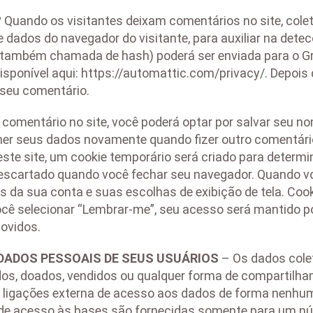
 Quando os visitantes deixam comentários no site, col
de dados do navegador do visitante, para auxiliar na d
l (também chamada de hash) poderá ser enviada para o Gra
disponível aqui: https://automattic.com/privacy/. Depoi
e seu comentário.
comentário no site, você poderá optar por salvar seu nom
her seus dados novamente quando fizer outro comentário
te site, um cookie temporário será criado para determin
escartado quando você fechar seu navegador. Quando v
s da sua conta e suas escolhas de exibição de tela. Cook
 você selecionar “Lembrar-me”, seu acesso será mantido
movidos.
ADOS PESSOAIS DE SEUS USUÁRIOS
– Os dados cole
os, doados, vendidos ou qualquer forma de compartilha
m ligações externa de acesso aos dados de forma nenhu
 de acesso às bases são fornecidas somente para um nú