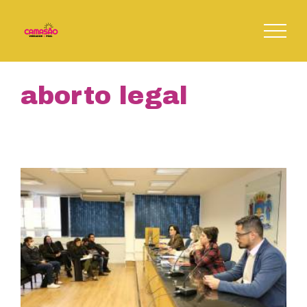
Skip
to
content
aborto legal