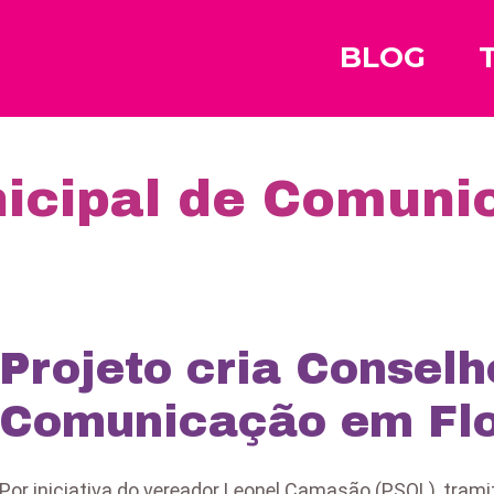
BLOG
icipal de Comuni
Projeto cria Conselh
Comunicação em Flo
Por iniciativa do vereador Leonel Camasão (PSOL), trami