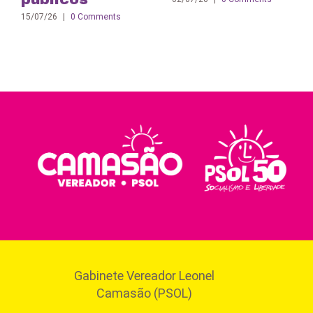
15/07/26
|
0 Comments
Gabinete Vereador Leonel
Camasão (PSOL)