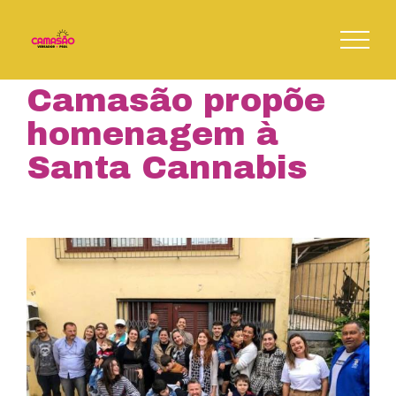
Skip
to
content
Camasão propõe
homenagem à
Santa Cannabis
View
Larger
Image