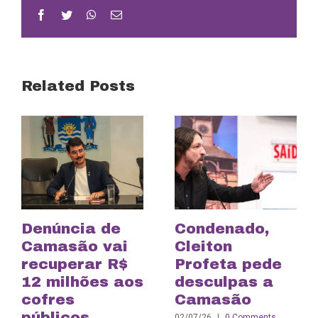
Facebook
Twitter
WhatsApp
Email
Related Posts
Denúncia de
Condenado,
Camasão vai
Cleiton
recuperar R$
Profeta pede
12 milhões aos
desculpas a
cofres
Camasão
públicos
02/07/26
|
0 Comments