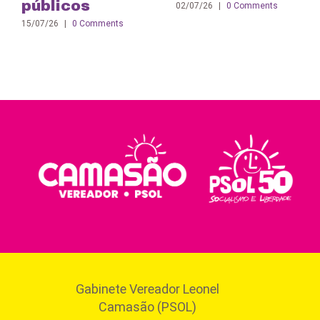
públicos
02/07/26
|
0 Comments
15/07/26
|
0 Comments
Gabinete Vereador Leonel
Camasão (PSOL)