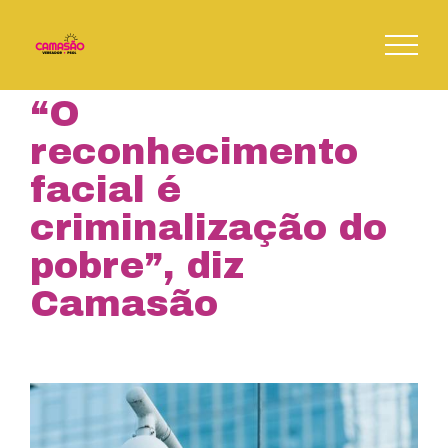
Skip
to
content
“O
reconhecimento
facial é
criminalização do
pobre”, diz
Camasão
View
Larger
Image