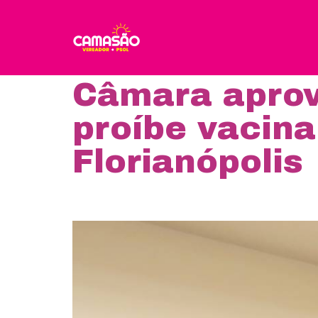
Skip
to
content
Câmara aprov
proíbe vacina
Florianópolis
View
Larger
Image