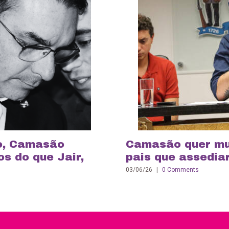
o, Camasão
Camasão quer mul
s do que Jair,
pais que assedia
03/06/26
|
0 Comments