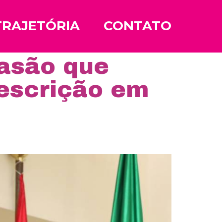
TRAJETÓRIA
CONTATO
asão que
rescrição em