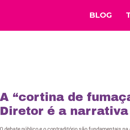
BLOG
A “cortina de fumaç
Diretor é a narrativ
O debate público e o contraditório são fundamentais na 