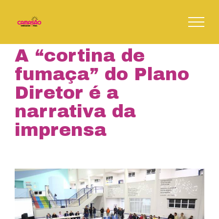
Skip
to
content
A “cortina de
fumaça” do Plano
Diretor é a
narrativa da
imprensa
View
Larger
Image