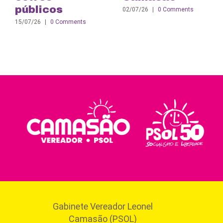
públicos
02/07/26
|
0 Comments
15/07/26
|
0 Comments
Gabinete Vereador Leonel
Camasão (PSOL)