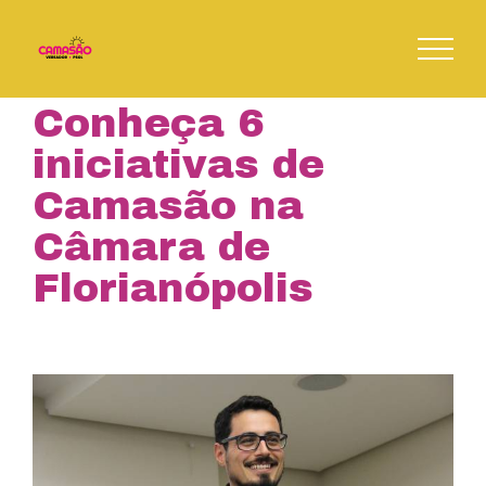
Skip
to
content
Conheça 6
iniciativas de
Camasão na
Câmara de
Florianópolis
View
Larger
Image