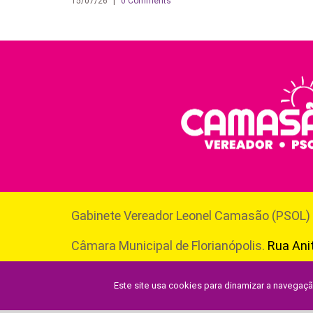
15/07/26
|
0 Comments
Gabinete Vereador Leonel Camasão (PSOL)
Câmara Municipal de Florianópolis.
Rua Anit
Centro, Florianópolis. CEP 88010500.
Este site usa cookies para dinamizar a navegaç
O uso do conteúdo é livre, desde que citada a fonte.