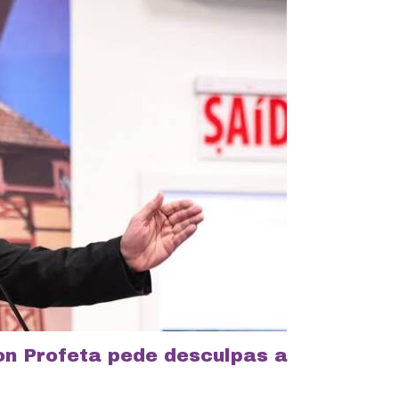
on Profeta pede desculpas a