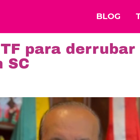
BLOG
STF para derrubar
m SC