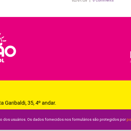
02/07/26
|
0 Comments
a Garibaldi, 35, 4º andar.
ão dos usuários. Os dados fornecidos nos formulários são protegidos por
po