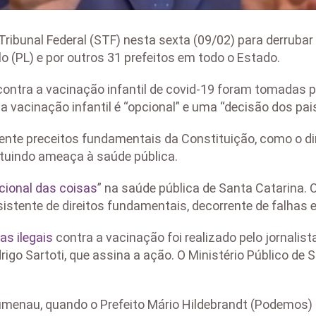
bunal Federal (STF) nesta sexta (09/02) para derrubar 
o (PL) e por outros 31 prefeitos em todo o Estado.
s contra a vacinação infantil de covid-19 foram tomadas p
 vacinação infantil é “opcional” e uma “decisão dos pais
te preceitos fundamentais da Constituição, como o direi
tituindo ameaça à saúde pública.
cional das coisas
” na saúde pública de Santa Catarina. 
istente de direitos fundamentais, decorrente de falhas es
s ilegais
contra a vacinação foi realizado pelo jornalis
rigo Sartoti, que assina a ação. O Ministério Público de
lumenau, quando o Prefeito Mário Hildebrandt (Podemos) 